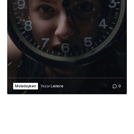
Moladayken
Yazar
Lenore
0