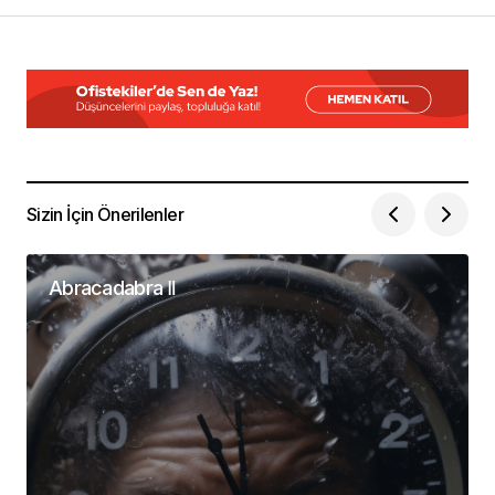
Ad Soyad
*
E-Posta
*
Sizin İçin Önerilenler
Daha sonraki yorumlarımda kullanılması için
adım, e-posta adresim ve site adresim bu
tarayıcıya kaydedilsin.
Abracadabra Ⅱ
Yorumu Gönder