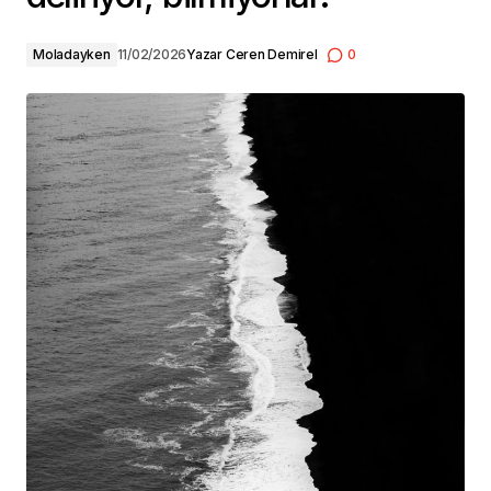
Moladayken
11/02/2026
Yazar
Ceren Demirel
0