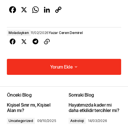
F
X
W
Li
C
a
h
n
o
c
at
k
p
Moladayken
11/02/2026
Yazar
Ceren Demirel
e
s
e
y
b
A
dI
Li
o
p
n
n
o
p
k
Yorum Ekle
k
Yorum Ekle
Önceki Blog
Sonraki Blog
E-posta adresiniz yayınlanmayacak.
Gerekli
Kişisel Sınır mı, Kişisel
Hayatımızda kader mi
alanlar
*
ile işaretlenmişlerdir
Alan mı?
daha etkilidir tercihler mi?
Uncategorized
09/10/2025
Astroloji
14/03/2026
Yorum
*