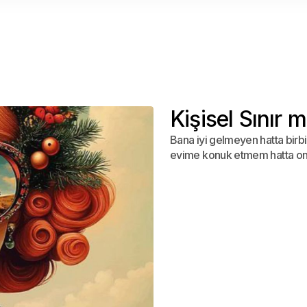
Kişisel Sınır m
Bana iyi gelmeyen hatta birbi
evime konuk etmem hatta on