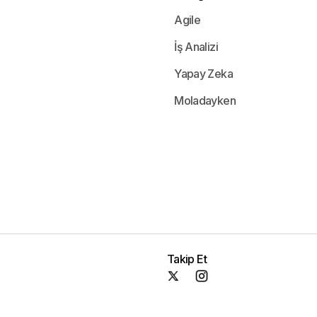
Agile
İş Analizi
Yapay Zeka
Moladayken
Takip Et