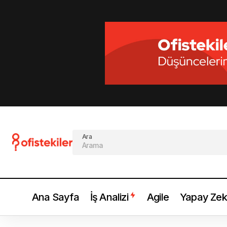
Ara
Ana Sayfa
İş Analizi
Agile
Yapay Ze