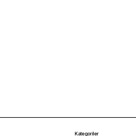
Kategoriler