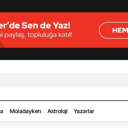
ka
Moladayken
Astroloji
Yazarlar