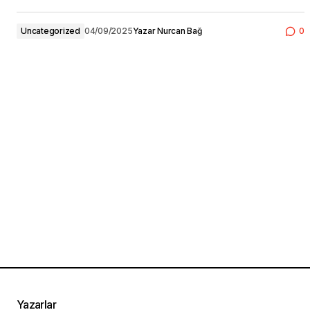
Uncategorized
04/09/2025
Yazar
Nurcan Bağ
0
Yazarlar