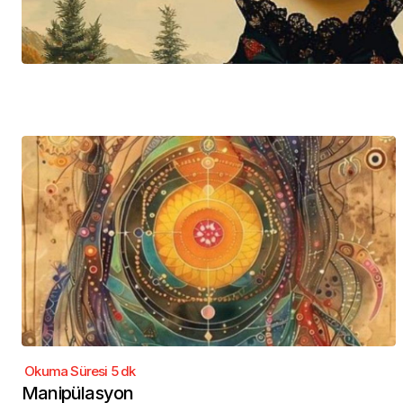
Manipülasyon