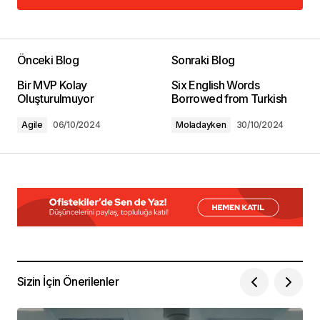
Yorum Ekle
Önceki Blog
Sonraki Blog
E-posta adresiniz yayınlanmayacak.
Gerekli
Bir MVP Kolay
Six English Words
alanlar
*
ile işaretlenmişlerdir
Oluşturulmuyor
Borrowed from Turkish
Agile
06/10/2024
Moladayken
30/10/2024
Yorum
*
Ad Soyad
*
E-Posta
*
Sizin İçin Önerilenler
Daha sonraki yorumlarımda kullanılması için
adım, e-posta adresim ve site adresim bu