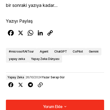
bir sonraki yazıya kadar…
Yazıyı Paylaş
F
X
W
Li
C
a
h
n
o
c
at
k
p
#microsoftAITour
Agent
ChatGPT
CoPilot
Gemini
e
s
e
y
yapay zeka
Yapay Zeka Dünyası
b
A
dI
Li
o
p
n
n
o
p
k
Yapay Zeka
26/10/2024
Yazar
Serap Gür
k
Yorum Ekle