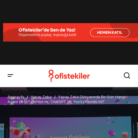
Yapay Zeka Dünyasında Bir Gün: Hangi Agent En İyi?
CoPilot mı, ChatGPT mi, Yoksa Gemini mi?
Anasayfa
Yapay Zeka
Yapay Zeka Dünyasında Bir Gün: Hangi
Agent En İyi? CoPilot mı, ChatGPT mi, Yoksa Gemini mi?