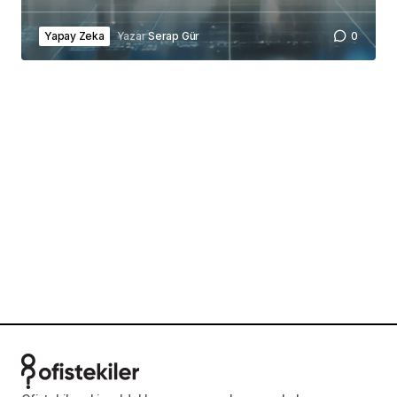
Yapay Zeka
Yazar
Serap Gür
0