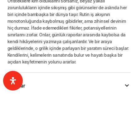
Ofistekilere kim olduklarını sorsanız, beyaz yakalı
zorunlulukların içinde sıkışmış gibi görünseler de aslında her
biri içinde bambaşka bir dünya taşır. Rutin iş akışının
monotonluğunda kaybolmuş gibidirler, ama zihinsel devinim
hiç durmaz. İfade edemedikleri fikirler, potansiyellerinin
sınırlarını zorlar. Onlar, günlük raporlar arasında kaybolsa da
kendi hikâyelerini yazmaya çalışanlardır. Ve bir araya
geldiklerinde, o grilik içinde parlayan bir yaratım süreci başlar:
Kendilerini, kelimelerin sanatında bulur ve hayatı başka bir
açıdan keşfetmenin yolunu ararlar.
Yazarlar
Kategoriler
Takip Et