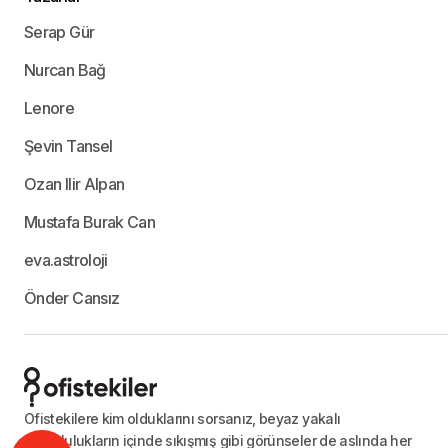
Serap Gür
Nurcan Bağ
Lenore
Şevin Tansel
Ozan Ilir Alpan
Mustafa Burak Can
eva.astroloji
Önder Cansız
Ofistekilere kim olduklarını sorsanız, beyaz yakalı
zorunlulukların içinde sıkışmış gibi görünseler de aslında her