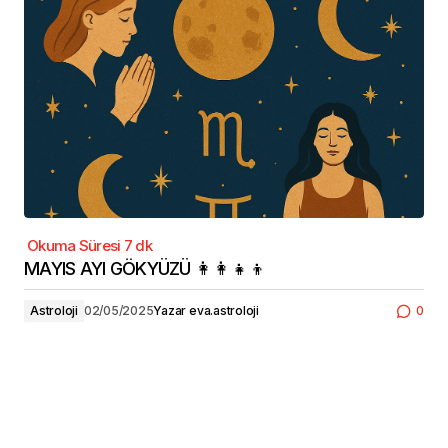
MAYIS AYI GÖKYÜZÜ 👩‍👩‍👧‍👦
Astroloji
02/05/2025
Yazar
eva.astroloji
0